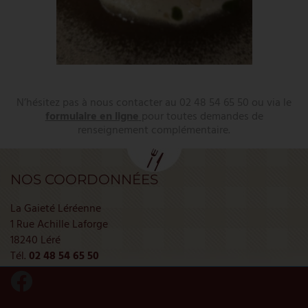
N’hésitez pas à nous contacter au
02 48 54 65 50
ou via le
formulaire en ligne
pour toutes demandes de
renseignement complémentaire.
NOS COORDONNÉES
La Gaieté Léréenne
1 Rue Achille Laforge
18240 Léré
Tél.
02 48 54 65 50