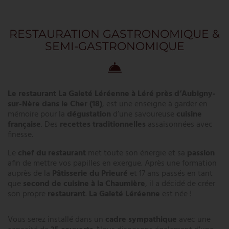
RÉSERVER
LE TRAITEUR
RESTAURATION GASTRONOMIQUE &
SEMI-GASTRONOMIQUE
QUE VISITER AUX ALENTOURS
BON CADEAU
Le restaurant La Gaieté Léréenne à Léré près d’Aubigny-
ACTUALITÉS
sur-Nère dans le Cher (18)
, est une enseigne à garder en
mémoire pour la
dégustation
d’une savoureuse
cuisine
AVIS CLIENT
française
. Des
recettes traditionnelles
assaisonnées avec
finesse.
CONTACT
Le
chef du restaurant
met toute son énergie et sa
passion
afin de mettre vos papilles en exergue. Après une formation
auprès de la
Pâtisserie du Prieuré
et 17 ans passés en tant
que
second de cuisine à la Chaumière
, il a décidé de créer
son propre
restaurant
.
La Gaieté Léréenne
est née !
Vous serez installé dans un
cadre sympathique
avec une