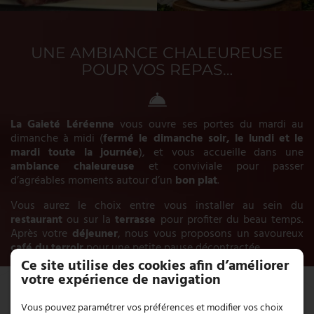
UNE AMBIANCE CHALEUREUSE
POUR VOS REPAS…
La Gaieté Léréenne
vous ouvre ses portes du mardi au
dimanche à midi (
fermé le dimanche soir, le lundi et le
mardi toute la journée
), et vous accueille dans une
ambiance chaleureuse
et conviviale pour passer
d’agréables moments autour d’un
bon plat
.
Vous aurez le choix entre vous installer au sein du
restaurant
ou sur la
terrasse
pour profiter du beau temps.
Après votre
déjeuner
, nous vous proposons un savoureux
café du terroir
pour une petite pause décontractée.
Ce site utilise des cookies afin d’améliorer
votre expérience de navigation
RÉSERVEZ VOTRE TABLE ET
Vous pouvez paramétrer vos préférences et modifier vos choix