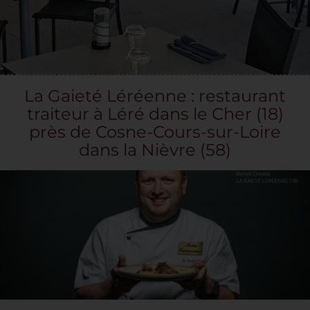
RÉSERVER
LE TRAITEUR
QUE VISITER AUX ALENTOURS
La Gaieté Léréenne : restaurant
BON CADEAU
traiteur à Léré dans le Cher (18)
ACTUALITÉS
près de Cosne-Cours-sur-Loire
dans la​ Nièvre (58)
AVIS CLIENT
CONTACT