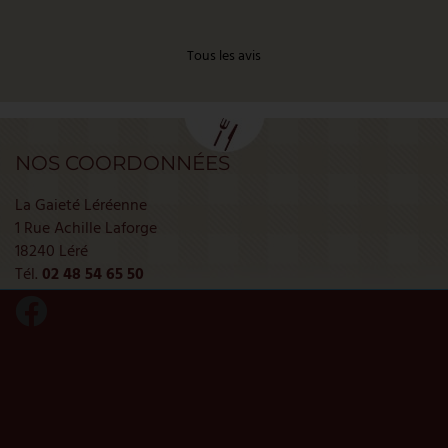
Je recommande si vous passez par Léré dans le Cher.
U
Tous les avis
Réservation recommandée
NOS COORDONNÉES
La Gaieté Léréenne
1 Rue Achille Laforge
18240 Léré
Tél.
02 48 54 65 50