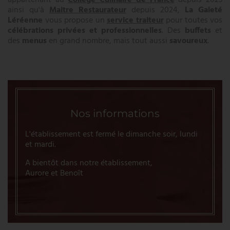
appartenant au
Collège Culinaire de France
depuis 2023
ainsi qu'à
Maitre Restaurateur
depuis 2024
,
La Gaieté
Léréenne
vous propose un
service traiteur
pour toutes vos
célébrations privées et professionnelles
. Des
buffets
et
des
menus
en grand nombre, mais tout aussi
savoureux
.
Nos informations
L'établissement est fermé le dimanche soir, lundi
et mardi.
A bientôt dans notre établissement,
Aurore et Benoît