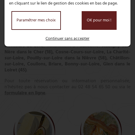
en cliquant sur le lien de gestion des cookies en bas de page.
RÉGALEZ-VOUS !
Paramétrer mes choix
OK pour moi !
Petits et grands
, en
famille
ou entre
amis
, tentez
l’expérience et savourez une
cuisine française
Continuer sans accepter
traditionnelle
aux saveurs véritables, où que vous soyez aux
alentours de Léré
, notamment à :
Sancerre
,
Aubigny-sur-
Nère dans le Cher (18), Cosne-Cours-sur-Loire, La Charité-
sur-Loire, Pouilly-sur-Loire dans la Nièvre (58), Châtillon-
sur-Loire, Coullons, Briare, Bonny-sur-Loire, Gien dans le
Loiret (45)
.
Pour toute réservation ou information personnalisée,
n’hésitez pas à nous contacter au
02 48 54 65 50
ou via le
formulaire en ligne
.